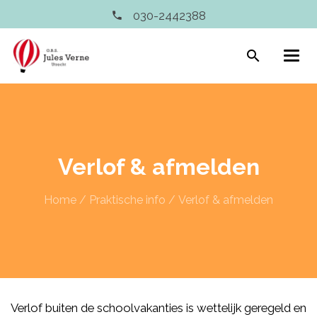
030-2442388
search
Verlof & afmelden
Home
/
Praktische info
/
Verlof & afmelden
Verlof buiten de schoolvakanties is wettelijk geregeld en