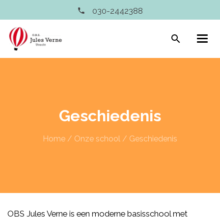
030-2442388
search
Geschiedenis
Home
/
Onze school
/
Geschiedenis
OBS Jules Verne is een moderne basisschool met